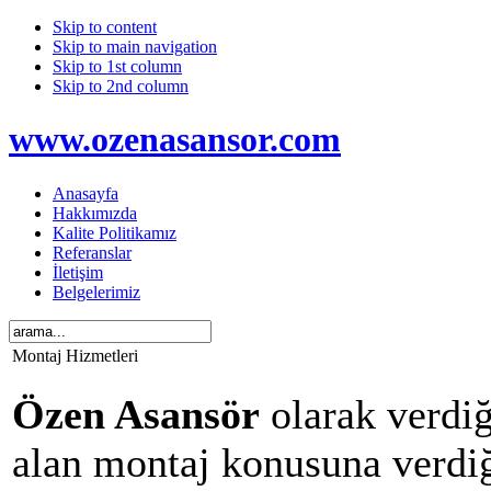
Skip to content
Skip to main navigation
Skip to 1st column
Skip to 2nd column
www.ozenasansor.com
Anasayfa
Hakkımızda
Kalite Politikamız
Referanslar
İletişim
Belgelerimiz
Montaj Hizmetleri
Özen Asansör
olarak verdiğ
alan montaj konusuna verdiğ